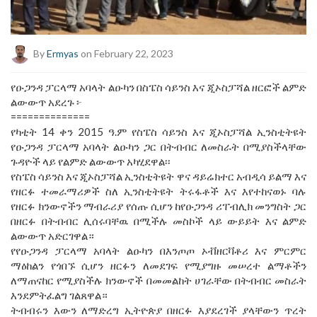
By
Ermyas
on February 22, 2023
የዑጋንዳ ፓርላማ አባላት ልዑካን በስፔስ ሳይንስ እና ጂኦስፓሻል ዘርፎች ልምድ
ልውውጥ አደረጉ ፦
==============
የካቲት 14 ቀን 2015 ዓ.ም የስፔስ ሳይንስ እና ጂኦስፓሻል ኢንስቲትዩት
የዑጋንዳ ፓርላማ አባላት ልዑካን ጋር በትብብር ለመስራት በሚያስችላቸው
ጉዳዮች ላይ የልምድ ልውውጥ አካሂደዋል፡፡
የስፔስ ሳይንስ እና ጂኦስፓሻል ኢንስቲትዩት ዋና ዳይሬክተር አብዲሳ ይልማ እና
የዘርፉ ተመራማሪዎች ስለ ኢንስቲትዩት ትሩፋቶች እና እየተከናወኑ ባሉ
የዘርፉ ክንውኖችን ማብራሪያ የሰጡ ሲሆን ከየዑጋንዳ ሪፐብሊክ መንግስት ጋር
በዘርፉ በትብብር ሊሰሩባቸዉ በሚችሉ መስኮች ላይ ውይይት እና ልምድ
ልውውጥ አድርገዋል።
የየዑጋንዳ ፓርላማ አባላት ልዑካን በእንጦጦ ኦቭዘርቫቶሪ እና ምርምር
ማዕከልን የጎበኙ ሲሆን ዘርፉን ለመደገፍ የሚያግዙ መሠረተ ልማቶችን
ለማጠናከር የሚያስችሉ ክንውኖች በመመልከት ሀገራቸው በትብብር መስራት
እንደምትፈልግ ገልጸዋል።
ትብብሩን እውን ለማድረግ ኢትዮጵያ በዘርፉ እያደረገች ያላቸውን ጥረት