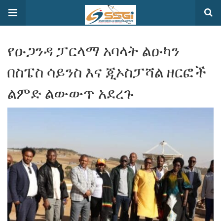
የዑጋንዳ ፓርላማ አባላት ልዑካን
በስፔስ ሳይንስ እና ጂኦስፓሻል ዘርፎች
ልምድ ልውውጥ አደረጉ