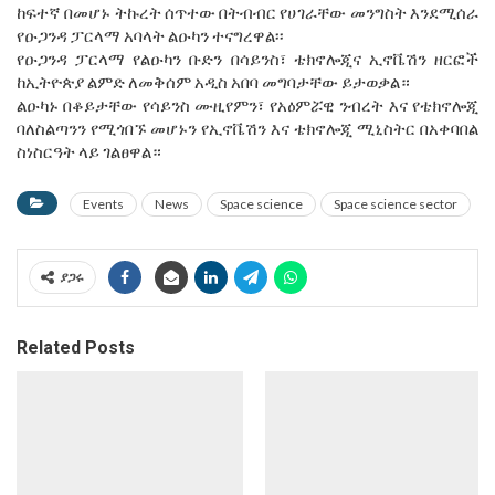
ከፍተኛ በመሆኑ ትኩረት ሰጥተው በትብብር የሀገራቸው መንግስት እንደሚሰራ
የዑጋንዳ ፓርላማ አባላት ልዑካን ተናግረዋል፡፡
የዑጋንዳ ፓርላማ የልዑካን ቡድን በሳይንስ፣ ቴክኖሎጂና ኢኖቬሽን ዘርፎች
ከኢትዮጵያ ልምድ ለመቅሰም አዲስ አበባ መግባታቸው ይታወቃል።
ልዑካኑ በቆይታቸው የሳይንስ ሙዚየምን፣ የአዕምሯዊ ንብረት እና የቴክኖሎጂ
ባለስልጣንን የሚጎበኙ መሆኑን የኢኖቬሽን እና ቴክኖሎጂ ሚኒስትር በአቀባበል
ስነስርዓት ላይ ገልፀዋል።
Events
News
Space science
Space science sector
ያጋሩ
Related Posts