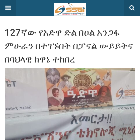
127ኛው የአድዋ ድል በዐል አንጋፋ
ምሁራን በተገኙበት በፓናል ውይይትና
በባህላዊ ክዋኔ ተከበረ