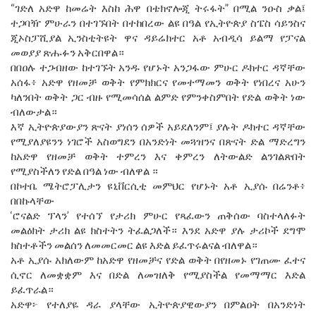
“ገድለ አድዋ ከመሬት እስከ ሕዋ በቴክኖሎጂ ትሩፋት” በሚል ንዑስ ቃል፤
ተጋባዥ ምሁራን በተገኙበት በተከበረው ልዩ በዓል የኢትዮጵያ ስፔስ ሳይንስና
ጂኦስፓሺያል ኢንስቲትዩት ዋና ዳይሬክተር አቶ አብዲሳ ይልማ የፓናል
መወያያ ጽሑፉን አቅርበዋል።
በበዐሉ ተጋብዘው ከተገኙት አንዱ የሆኑት አንጋፋው ምሁር ዶክተር ዳኛቸው
አሰፋ፥ አድዋ የዘመቻ ወቅት የምክክርና የመተማመን ወቅት የነበረና አሁን
ካለንበት ወቅት ጋር ብዙ የሚመሳሰል ልምድ የምንቀስምበት የድል ወቅት ነው
ብለውታል።
እኛ ኢትዮጵያውያን ጽናት ያነሰን ሰዎች አይደለንም፤ ያሉት ዶክተር ዳኛቸው
የሚያለያዩንን ነገሮች አስወግደን በአንድነት መጓዝንና በጽናት ድል ማድረግን
ከአድዋ የዘመቻ ወቅት ተምረን እና ቀምረን ለትውልድ ልንገልጽበት
የሚያስችለን የድል በዓል ነው ብለዋል ።
በኮተቤ ሜትሮፓሊታን ዩኒቨርሲቲ መምህር የሆኑት አቶ ኢያሱ በሬንቶ፥
በበኩላቸው
‘ሮናልድ ፕላን’ የተሰኘ የታሪክ ምሁር የጻፈውን ጠቅሰው ባስተላለፉት
መልዕክት ታሪክ ልዩ ክስተትን ትፈልጋለች። እንደ አድዋ ያሉ ታሪኮች ደግሞ
ክስተቶችን መልሰን ለመመርመር ልዩ እድል ይፈጥሩልናል ብለዋል።
አቶ ኢያሱ አክለውም ከአድዋ የዘመቻና የድል ወቅት በየዘመኑ የገጠሙ ፈተና
ሲኖር ለመቋቋም እና በድል ለመዝለቅ የሚያስችል የመማማር እድል
ይፈጥራል።
አድዋ፦ የተለያዬ ዳራ ያላቸው ኢትዮጵያዊውያን በምልዐት በአንድነት