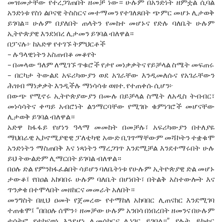
መዝመታቸው የተረጋገጠበት ዘመቻ ነው። ሁሉም በአንድነት ዘምቷል ሲባል
አንድነቱ የስነ ልቦናዊ ትስስርና መተማመን የተገለጸበት ጭምር መሆኑ ሊታወቅ
ይገባል። ሁሉም በያለበት ጠላትን የመከተ መሆኑና የድሉ ባለቤት ሁሉም
ኢትዮጵያዊ እንደነበረ ሊታመን ይገባል ብለዋል።
በፓናሉ፦ ከአድዋ የተገኙ ትምህርቶች
– ሉዓላዊነትን አስጠብቆ መቆየት
– በመላው ዓለም ለሚገኙ ጥቁሮች የታየ መነቃቃትና የይቻላል ስሜት መፍጠሩ
– በርካታ ትውልደ አፍሪካውያን ወደ አገራቸው እንዲመለሱና የአገራቸውን
ሕዝብ ማነቃቃት እንዲችሉ ማነሳሳቱ ወዘተ. የተጠቀሱ ሲሆን፦
በውጭ የሚኖሩ ኢትዮጵያውያን በሙሉ በይቻላል ስሜት ለአዲስ ትብብር፣
መነሳሳትና ቀጣይ አብሮነት ልንማርባቸው የሚገቡ ቁምነገሮች መሆናቸው
ሊታወቅ ይገባል ብለዋል።
አድዋ ከፋፋይ የሆነን ዓላማ መመከት በመቻሉ፣ አፍሪካውያን በተለያዬ
ማህበራዊ ኢኮኖሚያዊዊ ፓለቲካዊ አውድ ቢገጥማቸውም መሻኮትን ተቋቁሞ
አንድነትን ማስጠበቅ እና ነጻነትን ማረጋገጥ እንደሚቻል እንደተማሩበት ሁሉ
ይህ ትውልድም ሊማርበት ይገባል ብለዋል።
በዐሉ ድል የምንከፋፈልበት ሳይሆን ባለቤትነቱ የሁሉም ኢትዮጵያዊ ድል መሆኑ
ታውቆ፤ የበዐል አከባበሩ ሁሉም ባለቤት በሆነበት፣ በትልቅ አስተውሎት እና
ጥንቃቄ በተሞላበት መዘከርና መመራት አለበት።
መንግስት በዚህ ዐመት የጀመረው የተማከለ አከባበር ሊጠናከር እንደሚገባ
ተጠቁሞ፤ “በበዐሉ ሰሞን፥ ዘመቻው ሁሉም አንበሳ በነበረበት ዘመንና በሁሉም
ተሳትፎ የተከናወነ እንደሆነ ሊመሰከርና ሊነገር ይገባል።” ያሉት ዶክተር