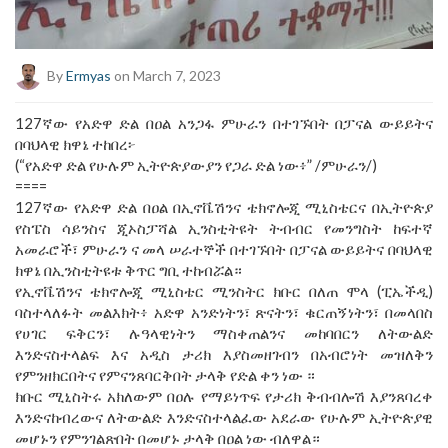
By
Ermyas
on March 7, 2023
127ኛው የአድዋ ድል በዐል አንጋፋ ምሁራን በተገኙበት በፓናል ውይይትና
በባህላዊ ክዋኔ ተከበረ፦
(“የአድዋ ድል የሁሉም ኢትዮጵያውያን የጋራ ድል ነው፥” /ምሁራን/)
====
127ኛው የአድዋ ድል በዐል በኢኖቬሽንና ቴክኖሎጂ ሚኒስቴርና በኢትዮጵያ
የስፔስ ሳይንስና ጂኦስፓሻል ኢንስቲትዩት ትብብር የመንግስት ከፍተኛ
አመራሮች፣ ምሁራን ና መላ ሠራተኞች በተገኙበት በፓናል ውይይትና በባህላዊ
ክዋኔ በኢንስቲትዩቱ ቅጥር ግቢ ተከብሯል።
የኢኖቬሽንና ቴክኖሎጂ ሚኒስቴር ሚንስትር ክቡር በለጠ ሞላ (ፒኤችዲ)
ባስተላለፉት መልእክት፥ አድዋ አንድነትን፣ ጽናትን፣ ቁርጠኝነትን፣ በመላበስ
የሀገር ፍቅርን፣ ሉዓላዊነትን ማስቀጠልንና መከባበርን ለትውልድ
እንድናስተላልፍ እና አዲስ ታሪክ እያስመዘገብን በአብሮነት መዝለቅን
የምንዘክርበትና የምናንጸባርቅበት ታላቅ የድል ቀን ነው ።
ክቡር ሚኒስትሩ አክለውም በዐሉ የማይነጥፍ የታሪክ ቅብብሎሽ እያንጸባረቀ
እንድናከብረውና ለትውልድ እንድናስተላልፈው አደራው የሁሉም ኢትዮጵያዊ
መሆኑን የምንገልጽበት በመሆኑ ታላቅ በዐል ነው ብለዋል።