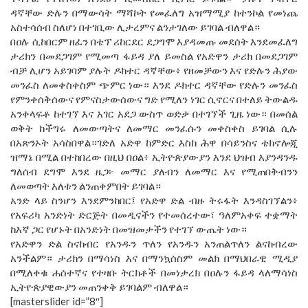
ዳኛቸው ድሉን በማውሳት ማሻኮት የመፈለግ አዝማሚያ ከተንኮል የመነጨ
አስተሳሰብ ስለሆነ በተገቢው ሊታረምና ልንታገለው ይገባል ብለዋል።
በዐሉ ሲከበርም ዘፈን በቴፕ ሪከርደር ደጋግሞ እያዳመጡ መደሰት እንደመፈለግ
ታሪክን በመደጋገም የሚመጣ ፋይዳ ያለ ይመስል የአድዋን ታሪክ በመደጋገም
ብቻ ሊሆን አይገባም ያሉት ዶክተር ዳኛቸው፥ የዘመቻውን እና የድሉን ሕያው
መንፈስ ለመቀስቀስም ጭምር ነው። እንደ ዶክተር ዳኛቸው የድሉን መንፈስ
የምንቀሰቅሰውና የምናስታውሰውና ግድ የሚለን ነገር ሲኖርና በተለይ ትውልዱ
አንቀላፍቶ ከተገኘ እና አገር አደጋ ውስጥ ወድቃ በተገኘች ጊዜ ነው። በመሰል
ወቅት ከችግሩ ለመውጣትና ለመማር መንፈሱን መቀስቀስ ይገባል ሲሉ
በአጽንኦት አሳስበዋል።ገድለ አድዋ ከምድር እስከ ሕዋ በሳይንስና ቴክኖሎጂ
ዝማኔ በሚል በተከበረው በዚህ በዐል፥ ኢትዮጵያውያን እንደ ህዝብ እያንዳንዱ
ግለሰብ ደግሞ እንደ ዜጋ፦ መማር ያለብን ለመማር እና የሚጠበቅብንን
ለመወጣት እለቱን ልንጠቀምበት ይገባል።
አንድ ላይ ስንሆን እንደምንከበር፤ የአድዋ ድል ብዙ ትሩፋት እንዳስገኘልን፥
የአፍሪካ አንድነት ድርጅት በመዲናችን የተመሰረተው፣ ዓለምአቀፍ ተቋማት
ከእኛ ጋር የሆኑት በአንድነት በመዝመታችን የተገኘ ውጤት ነው።
የአድዋን ድል ስናከብር የአንዱን ጥለን የአንዱን አንጠልጥለን ልናከብረው
አንችልም። ታሪክን በማሳነስ እና በማንኳሰስም መልክ በማህበራዊ ሚዲያ
በሚለቀቁ ሐሰተኛና የተዛቡ ትርክቶች በመነታረክ በዐሉን ፋይዳ ላለማሳነስ
ኢትዮጵያዊውያን መጠንቀቅ ይገባልም ብለዋል።
[masterslider id=”8″]